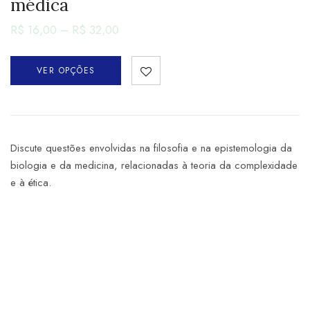
médica
R$
16,00
–
R$
32,00
VER OPÇÕES
Discute questões envolvidas na filosofia e na epistemologia da
biologia e da medicina, relacionadas à teoria da complexidade
e à ética.