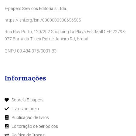
E-papers Servicos Editoriais Ltda.
https://isni.org/isni/0000000530656585
Rua Ruy Porto, 120/202 Shopping La Playa FestMall CEP 22793-
Brasil
077 Barra da Tijuca Rio de Janeiro RJ,
CNPJ 03.484.075/0001-83
Informações
Sobre a E-papers
Livros no prelo
Publicação de livros
Editoração de periódicos
Política de Trocas