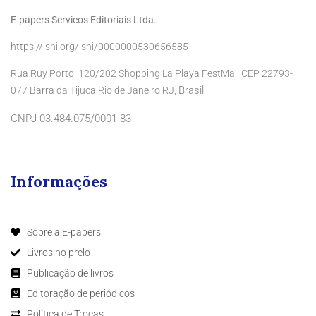
E-papers Servicos Editoriais Ltda.
https://isni.org/isni/0000000530656585
Rua Ruy Porto, 120/202 Shopping La Playa FestMall CEP 22793-
Brasil
077 Barra da Tijuca Rio de Janeiro RJ,
CNPJ 03.484.075/0001-83
Informações
Sobre a E-papers
Livros no prelo
Publicação de livros
Editoração de periódicos
Política de Trocas