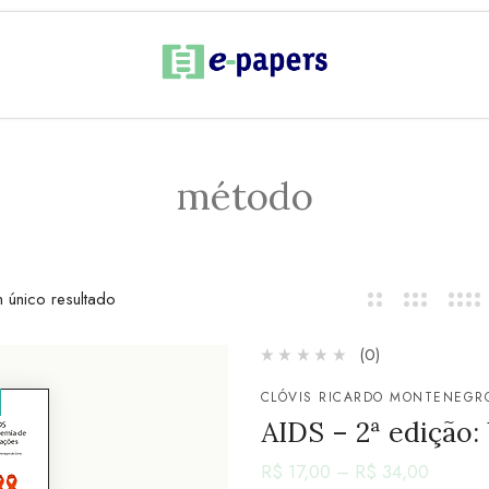
método
 único resultado
(0)
CLÓVIS RICARDO MONTENEGRO
AIDS – 2ª edição
R$
17,00
–
R$
34,00