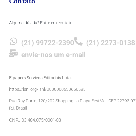
Contato
Alguma dúvida? Entre em contato:
(21) 99722-2390
(21) 2273-0138
envie-nos um e-mail
E-papers Servicos Editoriais Ltda.
https://isni.org/isni/0000000530656585
Rua Ruy Porto, 120/202 Shopping La Playa FestMall CEP 22793-077 
Brasil
RJ,
CNPJ 03.484.075/0001-83