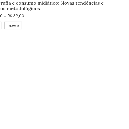
rafia e consumo midiático: Novas tendências e
ios metodológicos
50
–
R$
39,00
Impressa