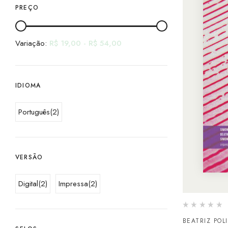
PREÇO
Variação:
R$
19,00
-
R$
54,00
IDIOMA
Português
(2)
VERSÃO
Digital
(2)
Impressa
(2)
BEATRIZ POL