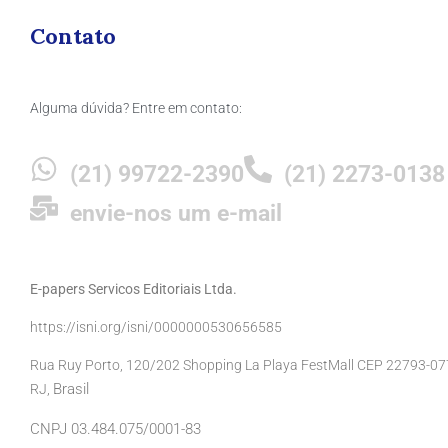
Contato
Alguma dúvida? Entre em contato:
(21) 99722-2390
(21) 2273-0138
envie-nos um e-mail
E-papers Servicos Editoriais Ltda.
https://isni.org/isni/0000000530656585
Rua Ruy Porto, 120/202 Shopping La Playa FestMall CEP 22793-077 
Brasil
RJ,
CNPJ 03.484.075/0001-83