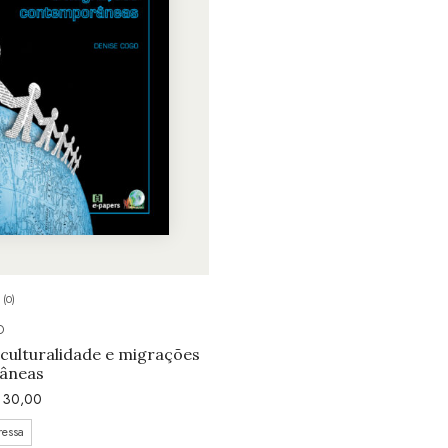
(0)
O
rculturalidade e migrações
âneas
30,00
ressa