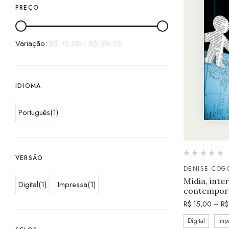
PREÇO
Variação:
R$
15,00
-
R$
30,00
IDIOMA
Português
(1)
VERSÃO
DENISE COG
Mídia, inte
Digital
(1)
Impressa
(1)
contempor
R$
15,00
–
R$
Digital
Imp