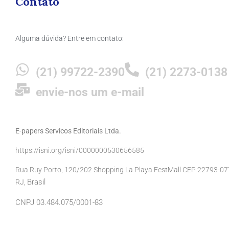
Contato
Alguma dúvida? Entre em contato:
(21) 99722-2390
(21) 2273-0138
envie-nos um e-mail
E-papers Servicos Editoriais Ltda.
https://isni.org/isni/0000000530656585
Rua Ruy Porto, 120/202 Shopping La Playa FestMall CEP 22793-077 
Brasil
RJ,
CNPJ 03.484.075/0001-83