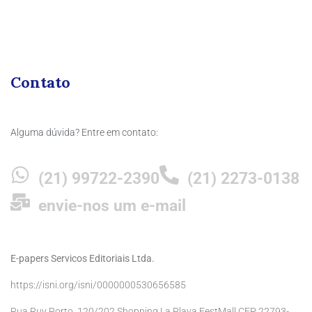
Contato
Alguma dúvida? Entre em contato:
(21) 99722-2390
(21) 2273-0138
envie-nos um e-mail
E-papers Servicos Editoriais Ltda.
https://isni.org/isni/0000000530656585
Rua Ruy Porto, 120/202 Shopping La Playa FestMall CEP 22793-