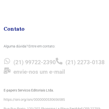
Contato
Alguma dúvida? Entre em contato:
(21) 99722-2390
(21) 2273-0138
envie-nos um e-mail
E-papers Servicos Editoriais Ltda.
https://isni.org/isni/0000000530656585
Rua Ruy Porto, 120/202 Shopping La Playa FestMall CEP 22793-