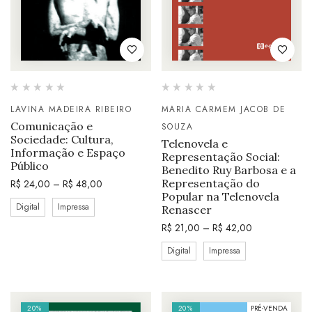
LAVINA MADEIRA RIBEIRO
MARIA CARMEM JACOB DE
Comunicação e
SOUZA
Sociedade: Cultura,
Telenovela e
Informação e Espaço
Representação Social:
Público
Benedito Ruy Barbosa e a
Representação do
R$
24,00
–
R$
48,00
Popular na Telenovela
Digital
Impressa
Renascer
R$
21,00
–
R$
42,00
Digital
Impressa
20%
20%
PRÉ-VENDA