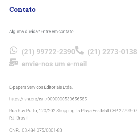
Contato
Alguma dúvida? Entre em contato:
(21) 99722-2390
(21) 2273-0138
envie-nos um e-mail
E-papers Servicos Editoriais Ltda.
https://isni.org/isni/0000000530656585
Rua Ruy Porto, 120/202 Shopping La Playa FestMall CEP 22793-077 
Brasil
RJ,
CNPJ 03.484.075/0001-83