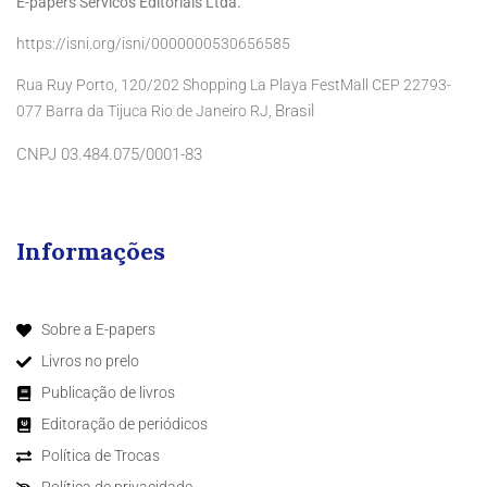
E-papers Servicos Editoriais Ltda.
https://isni.org/isni/0000000530656585
Rua Ruy Porto, 120/202 Shopping La Playa FestMall CEP 22793-
Brasil
077 Barra da Tijuca Rio de Janeiro RJ,
CNPJ 03.484.075/0001-83
Informações
Sobre a E-papers
Livros no prelo
Publicação de livros
Editoração de periódicos
Política de Trocas