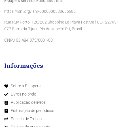
E-papers Servicos Editoriais Ltda.
https://isni.org/isni/0000000530656585
Rua Ruy Porto, 120/202 Shopping La Playa FestMall CEP 22793-
Brasil
077 Barra da Tijuca Rio de Janeiro RJ,
CNPJ 03.484.075/0001-83
Informações
Sobre a E-papers
Livros no prelo
Publicação de livros
Editoração de periódicos
Política de Trocas