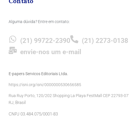
Contato
Alguma dúvida? Entre em contato:
(21) 99722-2390
(21) 2273-0138
envie-nos um e-mail
E-papers Servicos Editoriais Ltda.
https://isni.org/isni/0000000530656585
Rua Ruy Porto, 120/202 Shopping La Playa FestMall CEP 22793-077 
Brasil
RJ,
CNPJ 03.484.075/0001-83