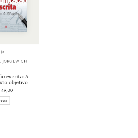
(0)
A JORGEWICH
o escrita: A
xto objetivo
49,00
ressa