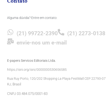
Contato
Alguma dúvida? Entre em contato:
(21) 99722-2390
(21) 2273-0138
envie-nos um e-mail
E-papers Servicos Editoriais Ltda.
https://isni.org/isni/0000000530656585
Rua Ruy Porto, 120/202 Shopping La Playa FestMall CEP 22793-077 
Brasil
RJ,
CNPJ 03.484.075/0001-83