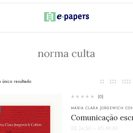
norma culta
 único resultado
(0)
MARIA CLARA JORGEWICH CO
Comunicação escri
R$
24,50
–
R$
49,00