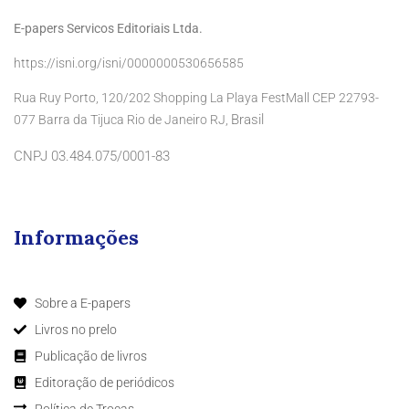
E-papers Servicos Editoriais Ltda.
https://isni.org/isni/0000000530656585
Rua Ruy Porto, 120/202 Shopping La Playa FestMall CEP 22793-
Brasil
077 Barra da Tijuca Rio de Janeiro RJ,
CNPJ 03.484.075/0001-83
Informações
Sobre a E-papers
Livros no prelo
Publicação de livros
Editoração de periódicos
Política de Trocas