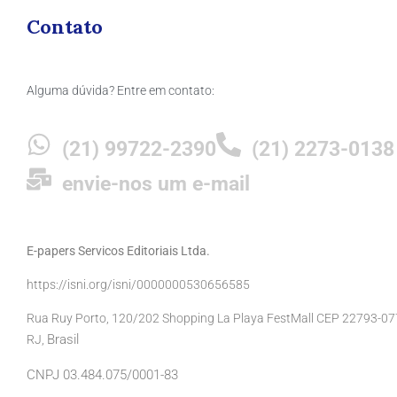
Contato
Alguma dúvida? Entre em contato:
(21) 99722-2390
(21) 2273-0138
envie-nos um e-mail
E-papers Servicos Editoriais Ltda.
https://isni.org/isni/0000000530656585
Rua Ruy Porto, 120/202 Shopping La Playa FestMall CEP 22793-077 
Brasil
RJ,
CNPJ 03.484.075/0001-83