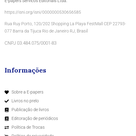
E-papers Servicos Editoriais Ltda.
https://isni.org/isni/0000000530656585
Rua Ruy Porto, 120/202 Shopping La Playa FestMall CEP 22793-
Brasil
077 Barra da Tijuca Rio de Janeiro RJ,
CNPJ 03.484.075/0001-83
Informações
Sobre a E-papers
Livros no prelo
Publicação de livros
Editoração de periódicos
Política de Trocas