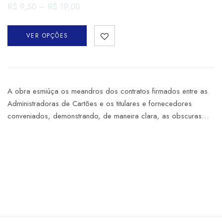
R$
9,50
–
R$
19,00
VER OPÇÕES
A obra esmiúça os meandros dos contratos firmados entre as
Administradoras de Cartões e os titulares e fornecedores
conveniados, demonstrando, de maneira clara, as obscuras…