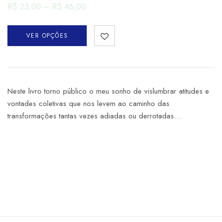
R$
23,00
–
R$
46,00
VER OPÇÕES
Neste livro torno público o meu sonho de vislumbrar atitudes e
vontades coletivas que nos levem ao caminho das
transformações tantas vezes adiadas ou derrotadas…