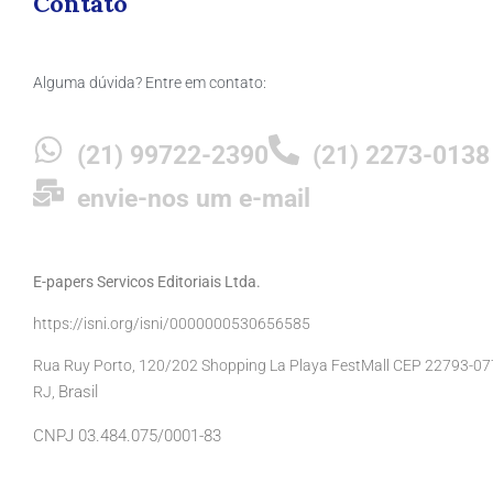
Contato
Alguma dúvida? Entre em contato:
(21) 99722-2390
(21) 2273-0138
envie-nos um e-mail
E-papers Servicos Editoriais Ltda.
https://isni.org/isni/0000000530656585
Rua Ruy Porto, 120/202 Shopping La Playa FestMall CEP 22793-077 
Brasil
RJ,
CNPJ 03.484.075/0001-83