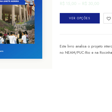
R$
15,00
–
R$
30,00
VER OPÇÕES
Este livro analisa o projeto inte
no NEAM/PUC-Rio e na Rocinha