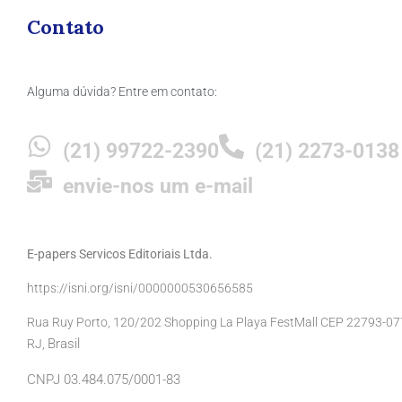
Contato
Alguma dúvida? Entre em contato:
(21) 99722-2390
(21) 2273-0138
envie-nos um e-mail
E-papers Servicos Editoriais Ltda.
https://isni.org/isni/0000000530656585
Rua Ruy Porto, 120/202 Shopping La Playa FestMall CEP 22793-077 
Brasil
RJ,
CNPJ 03.484.075/0001-83