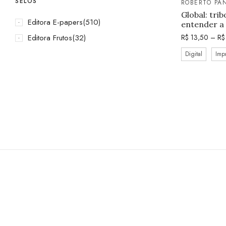
SELOS
ROBERTO PA
Global: trib
Editora E-papers
(510)
entender a 
Editora Frutos
(32)
R$
13,50
–
R$
Digital
Imp