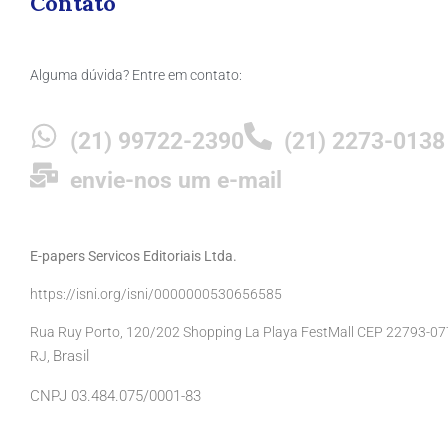
Contato
Alguma dúvida? Entre em contato:
(21) 99722-2390
(21) 2273-0138
envie-nos um e-mail
E-papers Servicos Editoriais Ltda.
https://isni.org/isni/0000000530656585
Rua Ruy Porto, 120/202 Shopping La Playa FestMall CEP 22793-077 
Brasil
RJ,
CNPJ 03.484.075/0001-83