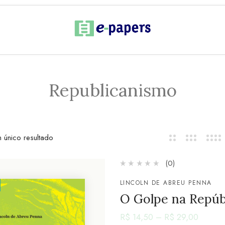
Republicanismo
 único resultado
(0)
LINCOLN DE ABREU PENNA
O Golpe na Repúb
R$
14,50
–
R$
29,00