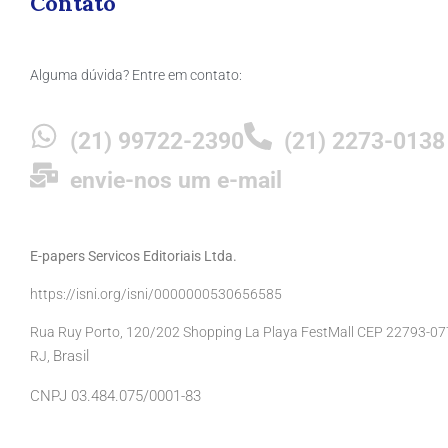
Contato
Alguma dúvida? Entre em contato:
(21) 99722-2390
(21) 2273-0138
envie-nos um e-mail
E-papers Servicos Editoriais Ltda.
https://isni.org/isni/0000000530656585
Rua Ruy Porto, 120/202 Shopping La Playa FestMall CEP 22793-077 
Brasil
RJ,
CNPJ 03.484.075/0001-83