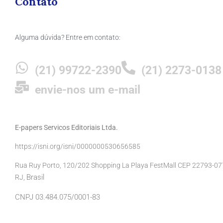
Contato
Alguma dúvida? Entre em contato:
(21) 99722-2390
(21) 2273-0138
envie-nos um e-mail
E-papers Servicos Editoriais Ltda.
https://isni.org/isni/0000000530656585
Rua Ruy Porto, 120/202 Shopping La Playa FestMall CEP 22793-077 
Brasil
RJ,
CNPJ 03.484.075/0001-83