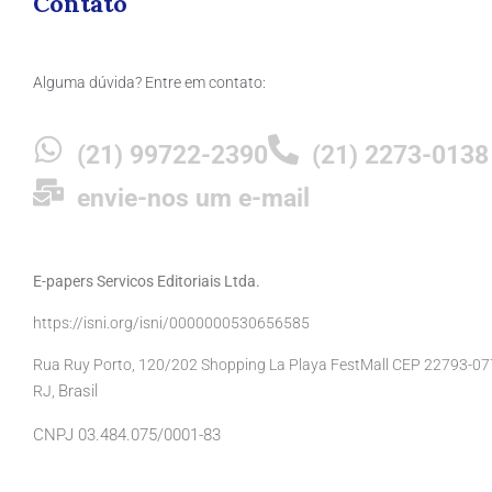
Contato
Alguma dúvida? Entre em contato:
(21) 99722-2390
(21) 2273-0138
envie-nos um e-mail
E-papers Servicos Editoriais Ltda.
https://isni.org/isni/0000000530656585
Rua Ruy Porto, 120/202 Shopping La Playa FestMall CEP 22793-077 
Brasil
RJ,
CNPJ 03.484.075/0001-83