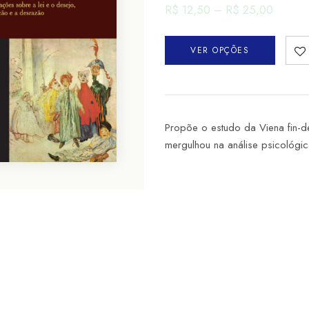
R$
12,50
–
R$
25,00
VER OPÇÕES
Propõe o estudo da Viena fin-de-
mergulhou na análise psicológi