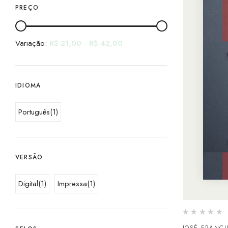
PREÇO
Variação:
R$
21,00
-
R$
42,00
IDIOMA
Português
(1)
VERSÃO
Digital
(1)
Impressa
(1)
JOSÉ FRANC