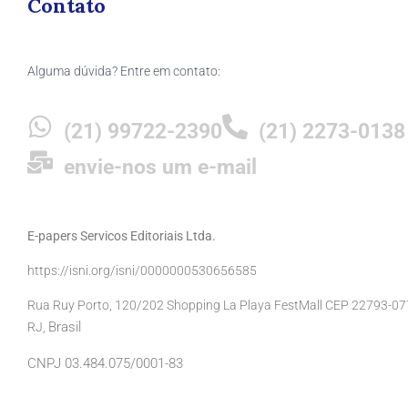
Contato
Alguma dúvida? Entre em contato:
(21) 99722-2390
(21) 2273-0138
envie-nos um e-mail
E-papers Servicos Editoriais Ltda.
https://isni.org/isni/0000000530656585
Rua Ruy Porto, 120/202 Shopping La Playa FestMall CEP 22793-077 
Brasil
RJ,
CNPJ 03.484.075/0001-83