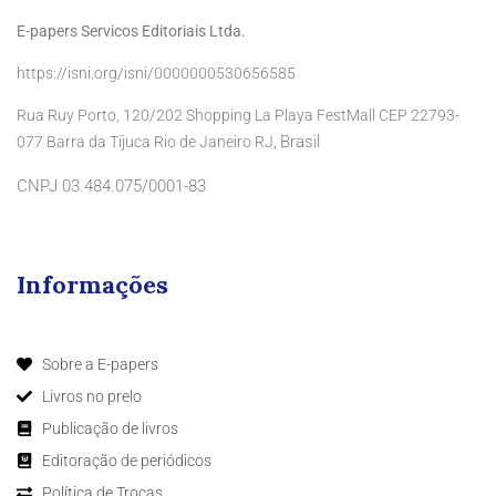
E-papers Servicos Editoriais Ltda.
https://isni.org/isni/0000000530656585
Rua Ruy Porto, 120/202 Shopping La Playa FestMall CEP 22793-
Brasil
077 Barra da Tijuca Rio de Janeiro RJ,
CNPJ 03.484.075/0001-83
Informações
Sobre a E-papers
Livros no prelo
Publicação de livros
Editoração de periódicos
Política de Trocas