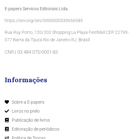
E-papers Servicos Editoriais Ltda.
https://isni.org/isni/0000000530656585
Rua Ruy Porto, 120/202 Shopping La Playa FestMall CEP 22793-
Brasil
077 Barra da Tijuca Rio de Janeiro RJ,
CNPJ 03.484.075/0001-83
Informações
Sobre a E-papers
Livros no prelo
Publicação de livros
Editoração de periódicos
Política de Trocas