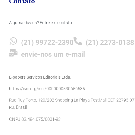
Contato
Alguma dúvida? Entre em contato:
(21) 99722-2390
(21) 2273-0138
envie-nos um e-mail
E-papers Servicos Editoriais Ltda.
https://isni.org/isni/0000000530656585
Rua Ruy Porto, 120/202 Shopping La Playa FestMall CEP 22793-077 
Brasil
RJ,
CNPJ 03.484.075/0001-83