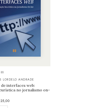
(0)
IS LORDELO ANDRADE
 de interfaces web:
eurística no jornalismo on-
25,00