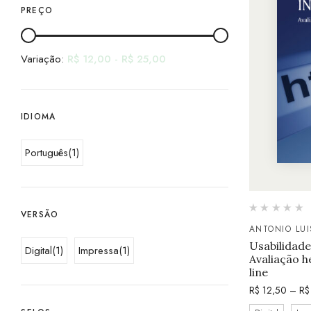
PREÇO
Variação:
R$
12,00
-
R$
25,00
IDIOMA
Português
(1)
VERSÃO
ANTONIO LU
Usabilidade
Digital
(1)
Impressa
(1)
Avaliação h
line
R$
12,50
–
R$