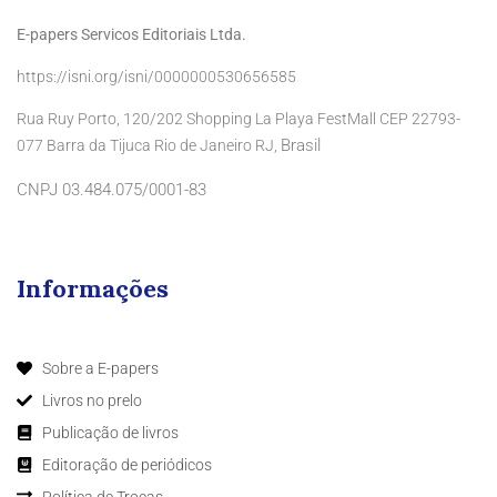
E-papers Servicos Editoriais Ltda.
https://isni.org/isni/0000000530656585
Rua Ruy Porto, 120/202 Shopping La Playa FestMall CEP 22793-
Brasil
077 Barra da Tijuca Rio de Janeiro RJ,
CNPJ 03.484.075/0001-83
Informações
Sobre a E-papers
Livros no prelo
Publicação de livros
Editoração de periódicos
Política de Trocas