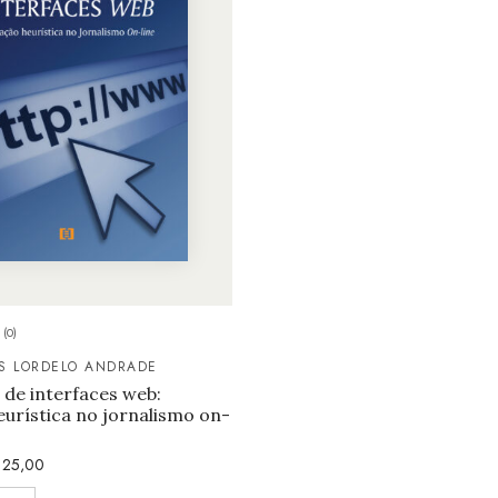
(0)
IS LORDELO ANDRADE
 de interfaces web:
eurística no jornalismo on-
25,00