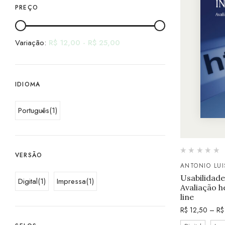
PREÇO
Variação:
R$
12,00
-
R$
25,00
IDIOMA
Português
(1)
VERSÃO
ANTONIO LU
Usabilidade
Digital
(1)
Impressa
(1)
Avaliação h
line
R$
12,50
–
R$