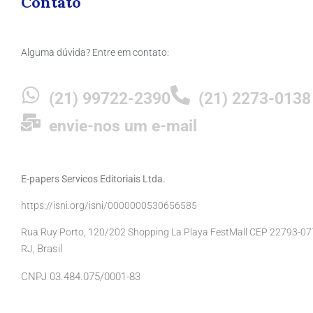
Contato
Alguma dúvida? Entre em contato:
(21) 99722-2390
(21) 2273-0138
envie-nos um e-mail
E-papers Servicos Editoriais Ltda.
https://isni.org/isni/0000000530656585
Rua Ruy Porto, 120/202 Shopping La Playa FestMall CEP 22793-077 
Brasil
RJ,
CNPJ 03.484.075/0001-83