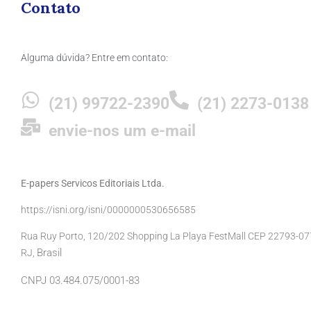
Contato
Alguma dúvida? Entre em contato:
(21) 99722-2390
(21) 2273-0138
envie-nos um e-mail
E-papers Servicos Editoriais Ltda.
https://isni.org/isni/0000000530656585
Rua Ruy Porto, 120/202 Shopping La Playa FestMall CEP 22793-077 
Brasil
RJ,
CNPJ 03.484.075/0001-83