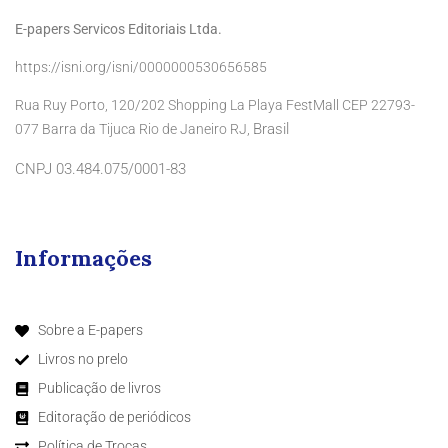
E-papers Servicos Editoriais Ltda.
https://isni.org/isni/0000000530656585
Rua Ruy Porto, 120/202 Shopping La Playa FestMall CEP 22793-
Brasil
077 Barra da Tijuca Rio de Janeiro RJ,
CNPJ 03.484.075/0001-83
Informações
Sobre a E-papers
Livros no prelo
Publicação de livros
Editoração de periódicos
Política de Trocas