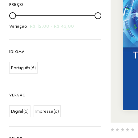
PREÇO
Variação:
R$
12,00
-
R$
43,00
IDIOMA
Português
(6)
VERSÃO
Digital
(6)
Impressa
(6)