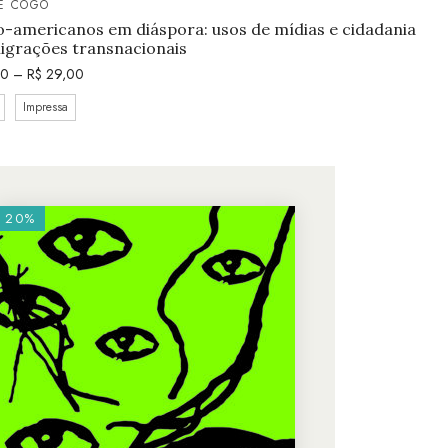
E COGO
o-americanos em diáspora: usos de mídias e cidadania
igrações transnacionais
50
–
R$
29,00
Impressa
20%