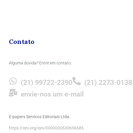
Contato
Alguma dúvida? Entre em contato:
(21) 99722-2390
(21) 2273-0138
envie-nos um e-mail
E-papers Servicos Editoriais Ltda.
https://isni.org/isni/0000000530656585