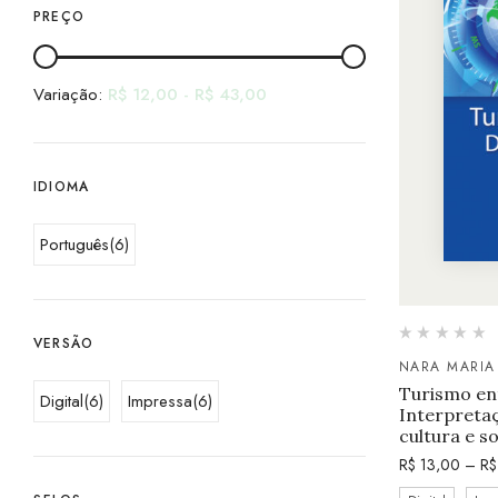
PREÇO
Variação:
R$
12,00
-
R$
43,00
IDIOMA
Português
(6)
VERSÃO
NARA MARIA
Turismo ent
Digital
(6)
Impressa
(6)
Interpretaç
cultura e s
R$
13,00
–
R$