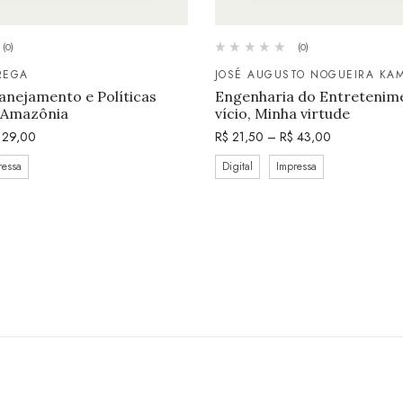
(0)
(0)
REGA
JOSÉ AUGUSTO NOGUEIRA KA
anejamento e Políticas
Engenharia do Entretenim
a Amazônia
vício, Minha virtude
29,00
R$
21,50
–
R$
43,00
ressa
Digital
Impressa