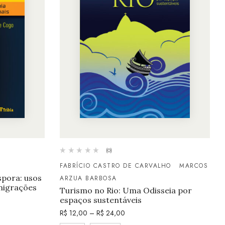
(0)
FABRÍCIO CASTRO DE CARVALHO
MARCOS
pora: usos
ARZUA BARBOSA
 migrações
Turismo no Rio: Uma Odisseia por
espaços sustentáveis
R$
12,00
–
R$
24,00