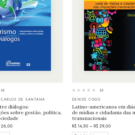
(0)
(0)
 CARLOS DE SANTANA
DENISE COGO
re diálogos:
Latino-americanos em diás
ões sobre gestão, política,
de mídias e cidadania das
ociedade
transnacionais
26,00
R$
14,50
–
R$
29,00