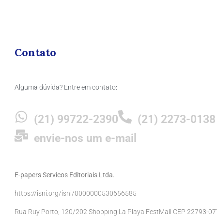
Contato
Alguma dúvida? Entre em contato:
(21) 99722-2390
(21) 2273-0138
envie-nos um e-mail
E-papers Servicos Editoriais Ltda.
https://isni.org/isni/0000000530656585
Rua Ruy Porto, 120/202 Shopping La Playa FestMall CEP 22793-077 