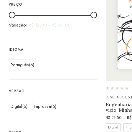
PREÇO
Variação:
R$
12,00
-
R$
43,00
IDIOMA
Português
(6)
VERSÃO
JOSÉ AUGUS
Engenharia
Digital
(6)
Impressa
(6)
vício, Minh
R$
21,50
–
R$
Digital
Imp