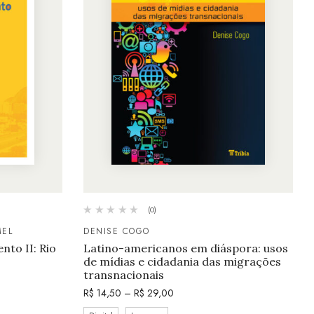
(0)
MEL
DENISE COGO
to II: Rio
Latino-americanos em diáspora: usos
de mídias e cidadania das migrações
transnacionais
R$
14,50
–
R$
29,00