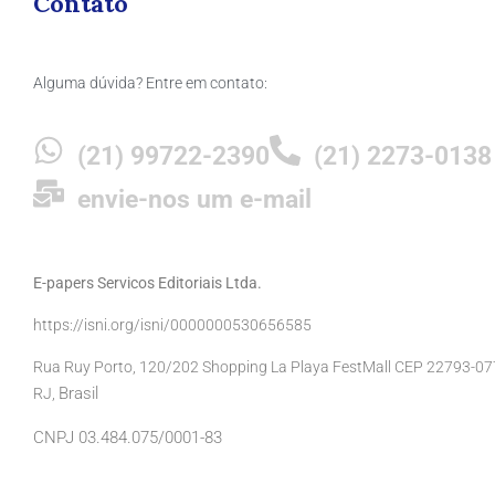
Contato
Alguma dúvida? Entre em contato:
(21) 99722-2390
(21) 2273-0138
envie-nos um e-mail
E-papers Servicos Editoriais Ltda.
https://isni.org/isni/0000000530656585
Rua Ruy Porto, 120/202 Shopping La Playa FestMall CEP 22793-077 
Brasil
RJ,
CNPJ 03.484.075/0001-83