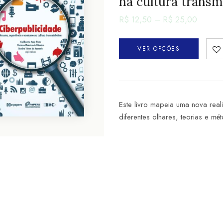
na cultura transm
R$
12,50
–
R$
25,00
VER OPÇÕES
Este livro mapeia uma nova real
diferentes olhares, teorias e mé