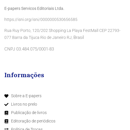
E-papers Servicos Editoriais Ltda.
https://isni.org/isni/0000000530656585
Rua Ruy Porto, 120/202 Shopping La Playa FestMall CEP 22793-
Brasil
077 Barra da Tijuca Rio de Janeiro RJ,
CNPJ 03.484.075/0001-83
Informações
Sobre a E-papers
Livros no prelo
Publicação de livros
Editoração de periódicos
Política de Trocas