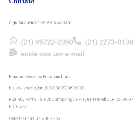
Contato
Alguma dúvida? Entre em contato:
(21) 99722-2390
(21) 2273-0138
envie-nos um e-mail
E-papers Servicos Editoriais Ltda.
https://isni.org/isni/0000000530656585
Rua Ruy Porto, 120/202 Shopping La Playa FestMall CEP 22793-077 
Brasil
RJ,
CNPJ 03.484.075/0001-83