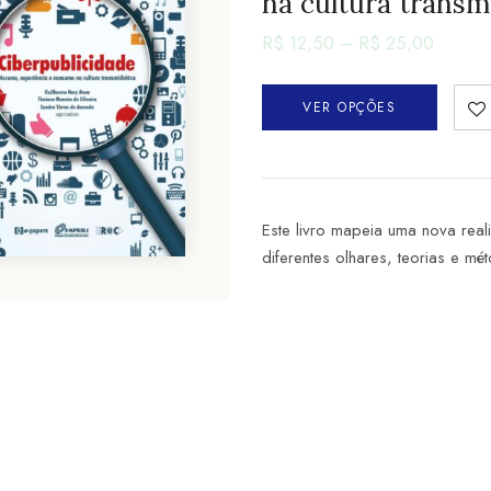
na cultura transm
R$
12,50
–
R$
25,00
VER OPÇÕES
Este livro mapeia uma nova real
diferentes olhares, teorias e mé