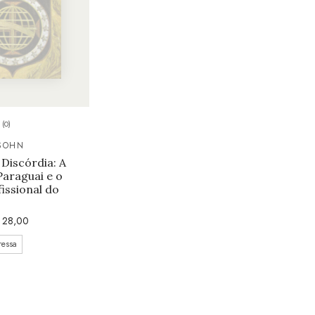
(0)
KSOHN
Discórdia: A
araguai e o
issional do
28,00
ressa