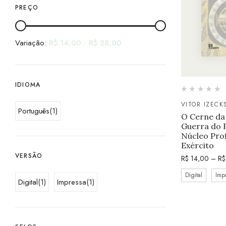
PREÇO
Variação:
R$
14,00
-
R$
28,00
IDIOMA
VITOR IZEC
Português
(1)
O Cerne da 
Guerra do P
Núcleo Prof
Exército
VERSÃO
R$
14,00
–
R$
Digital
Imp
Digital
(1)
Impressa
(1)