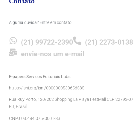
Contato
Alguma dúvida? Entre em contato:
(21) 99722-2390
(21) 2273-0138
envie-nos um e-mail
E-papers Servicos Editoriais Ltda.
https://isni.org/isni/0000000530656585
Rua Ruy Porto, 120/202 Shopping La Playa FestMall CEP 22793-077 
Brasil
RJ,
CNPJ 03.484.075/0001-83