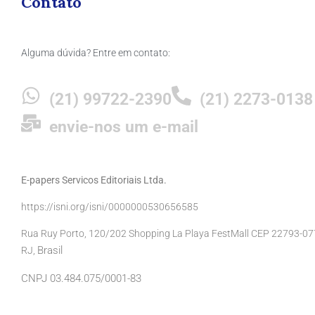
Contato
Alguma dúvida? Entre em contato:
(21) 99722-2390
(21) 2273-0138
envie-nos um e-mail
E-papers Servicos Editoriais Ltda.
https://isni.org/isni/0000000530656585
Rua Ruy Porto, 120/202 Shopping La Playa FestMall CEP 22793-077 
Brasil
RJ,
CNPJ 03.484.075/0001-83