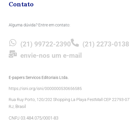
Contato
Alguma dúvida? Entre em contato:
(21) 99722-2390
(21) 2273-0138
envie-nos um e-mail
E-papers Servicos Editoriais Ltda.
https://isni.org/isni/0000000530656585
Rua Ruy Porto, 120/202 Shopping La Playa FestMall CEP 22793-077 
Brasil
RJ,
CNPJ 03.484.075/0001-83