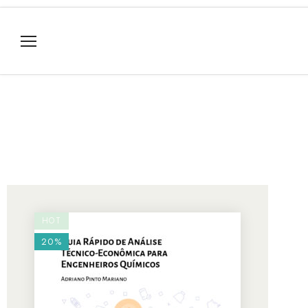
HOT
20%