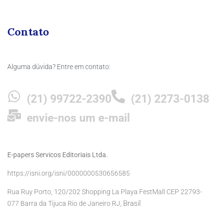
Contato
Alguma dúvida? Entre em contato:
(21) 99722-2390
(21) 2273-0138
envie-nos um e-mail
E-papers Servicos Editoriais Ltda.
https://isni.org/isni/0000000530656585
Rua Ruy Porto, 120/202 Shopping La Playa FestMall CEP 22793-
Brasil
077 Barra da Tijuca Rio de Janeiro RJ,