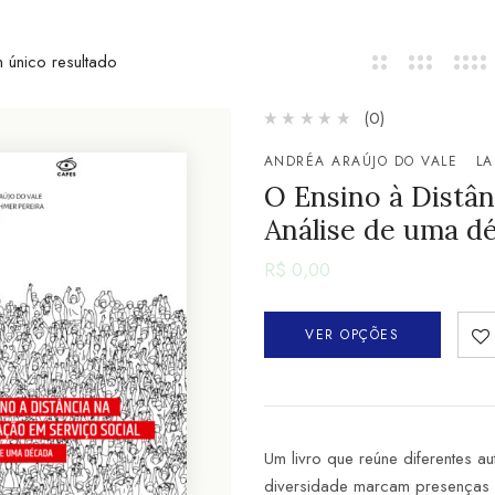
 único resultado
(0)
ANDRÉA ARAÚJO DO VALE
LA
O Ensino à Distân
Análise de uma d
R$
0,00
VER OPÇÕES
Um livro que reúne diferentes au
diversidade marcam presenças e