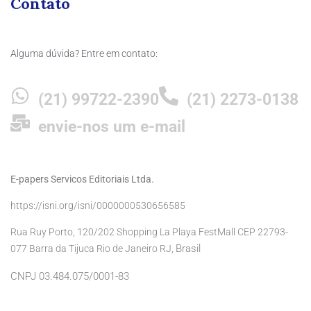
Contato
Alguma dúvida? Entre em contato:
(21) 99722-2390
(21) 2273-0138
envie-nos um e-mail
E-papers Servicos Editoriais Ltda.
https://isni.org/isni/0000000530656585
Rua Ruy Porto, 120/202 Shopping La Playa FestMall CEP 22793-
Brasil
077 Barra da Tijuca Rio de Janeiro RJ,
CNPJ 03.484.075/0001-83