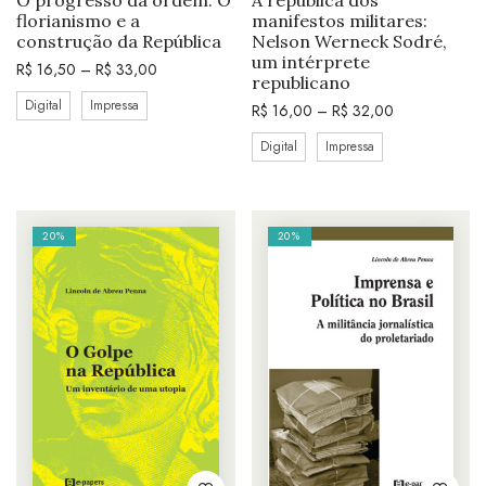
O progresso da ordem: O
A república dos
florianismo e a
manifestos militares:
construção da República
Nelson Werneck Sodré,
um intérprete
R$
16,50
–
R$
33,00
republicano
Digital
Impressa
R$
16,00
–
R$
32,00
Digital
Impressa
20%
20%