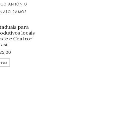
CO ANTÔNIO
NATO RAMOS
staduais para
odutivos locais
este e Centro-
asil
25,00
ressa