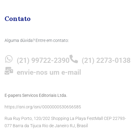
Contato
Alguma dúvida? Entre em contato:
(21) 99722-2390
(21) 2273-0138
envie-nos um e-mail
E-papers Servicos Editoriais Ltda.
https://isni.org/isni/0000000530656585
Rua Ruy Porto, 120/202 Shopping La Playa FestMall CEP 22793-
Brasil
077 Barra da Tijuca Rio de Janeiro RJ,