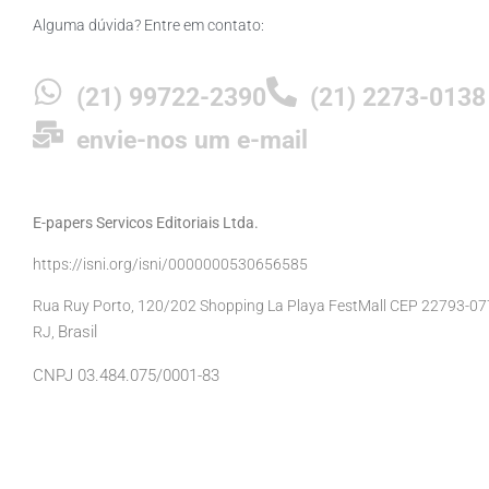
Alguma dúvida? Entre em contato:
(21) 99722-2390
(21) 2273-0138
envie-nos um e-mail
E-papers Servicos Editoriais Ltda.
https://isni.org/isni/0000000530656585
Rua Ruy Porto, 120/202 Shopping La Playa FestMall CEP 22793-077 
Brasil
RJ,
CNPJ 03.484.075/0001-83