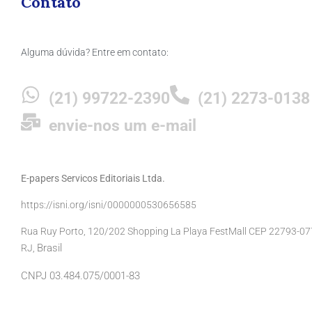
Contato
Alguma dúvida? Entre em contato:
(21) 99722-2390
(21) 2273-0138
envie-nos um e-mail
E-papers Servicos Editoriais Ltda.
https://isni.org/isni/0000000530656585
Rua Ruy Porto, 120/202 Shopping La Playa FestMall CEP 22793-077 
Brasil
RJ,
CNPJ 03.484.075/0001-83