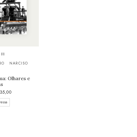
(0)
RO
NARCISO
ua: Olhares e
as
35,00
ressa